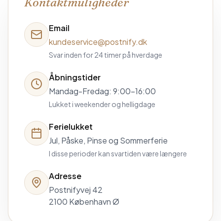
Kontaktmuligheder
Email
kundeservice@postnify.dk
Svar inden for 24 timer på hverdage
Åbningstider
Mandag-Fredag: 9:00-16:00
Lukket i weekender og helligdage
Ferielukket
Jul, Påske, Pinse og Sommerferie
I disse perioder kan svartiden være længere
Adresse
Postnifyvej 42
2100 København Ø